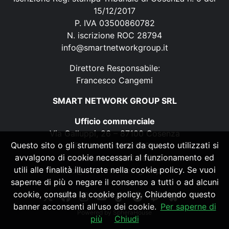
15/12/2017
P. IVA 03500860782
N. iscrizione ROC 28794
info@smartnetworkgroup.it
Direttore Responsabile:
Francesco Cangemi
SMART NETWORK GROUP SRL
Ufficio commerciale
Via Galluppi, 26 – 87100 Cosenza
Questo sito o gli strumenti terzi da questo utilizzati si
P. IVA 03500860782
avvalgono di cookie necessari al funzionamento ed
N. iscrizione ROC 28794
utili alle finalità illustrate nella cookie policy. Se vuoi
info@smartnetworkgroup.it
saperne di più o negare il consenso a tutti o ad alcuni
cookie, consulta la cookie policy. Chiudendo questo
banner acconsenti all'uso dei cookie.
Per saperne di
Powered by
SpheraHouse
più
Chiudi