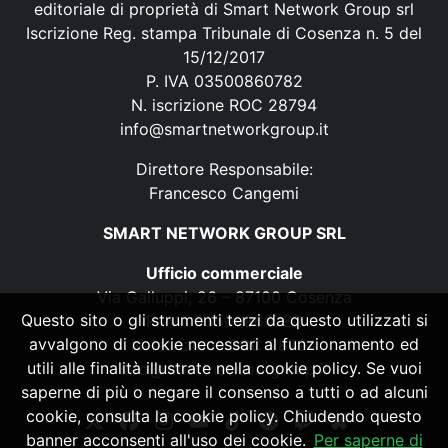
editoriale di proprietà di Smart Network Group srl
Iscrizione Reg. stampa Tribunale di Cosenza n. 5 del
15/12/2017
P. IVA 03500860782
N. iscrizione ROC 28794
info@smartnetworkgroup.it
Direttore Responsabile:
Francesco Cangemi
SMART NETWORK GROUP SRL
Ufficio commerciale
Via Galluppi, 26 – 87100 Cosenza
Questo sito o gli strumenti terzi da questo utilizzati si
P. IVA 03500860782
avvalgono di cookie necessari al funzionamento ed
N. iscrizione ROC 28794
utili alle finalità illustrate nella cookie policy. Se vuoi
info@smartnetworkgroup.it
saperne di più o negare il consenso a tutti o ad alcuni
cookie, consulta la cookie policy. Chiudendo questo
banner acconsenti all'uso dei cookie.
Per saperne di