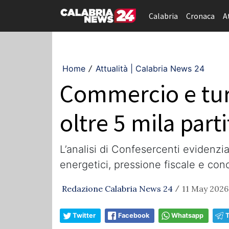
Calabria
Cronaca
A
Home
Attualità | Calabria News 24
/
Commercio e turis
oltre 5 mila parti
L’analisi di Confesercenti evidenzia
energetici, pressione fiscale e conc
Redazione Calabria News 24
11 May 2026,
/
Twitter
Facebook
Whatsapp