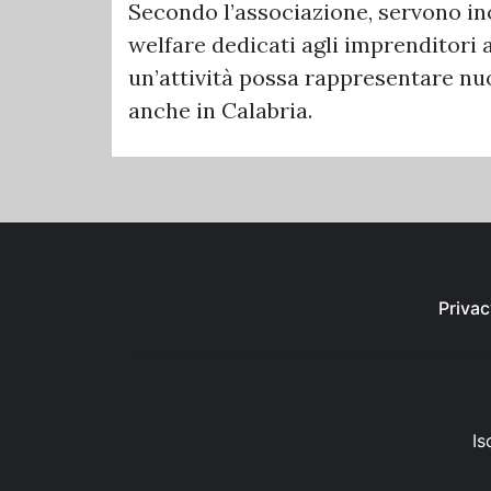
Secondo l’associazione, servono ino
welfare dedicati agli imprenditori 
un’attività possa rappresentare nu
anche in Calabria.
Privac
Is