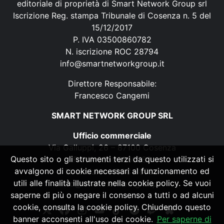
editoriale di proprietà di Smart Network Group srl
Iscrizione Reg. stampa Tribunale di Cosenza n. 5 del
15/12/2017
P. IVA 03500860782
N. iscrizione ROC 28794
info@smartnetworkgroup.it
Direttore Responsabile:
Francesco Cangemi
SMART NETWORK GROUP SRL
Ufficio commerciale
Via Galluppi, 26 – 87100 Cosenza
Questo sito o gli strumenti terzi da questo utilizzati si
P. IVA 03500860782
avvalgono di cookie necessari al funzionamento ed
N. iscrizione ROC 28794
utili alle finalità illustrate nella cookie policy. Se vuoi
info@smartnetworkgroup.it
saperne di più o negare il consenso a tutti o ad alcuni
cookie, consulta la cookie policy. Chiudendo questo
banner acconsenti all'uso dei cookie.
Per saperne di