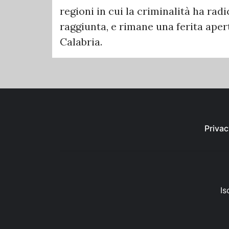
regioni in cui la criminalità ha rad
raggiunta, e rimane una ferita aper
Calabria.
Privac
Is