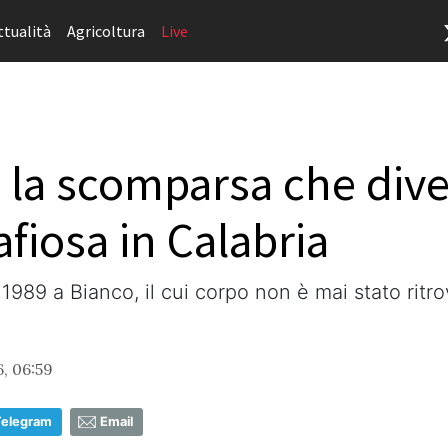
ttualità
Agricoltura
Live
, la scomparsa che div
fiosa in Calabria
e 1989 a Bianco, il cui corpo non è mai stato ritr
, 06:59
Telegram
Email