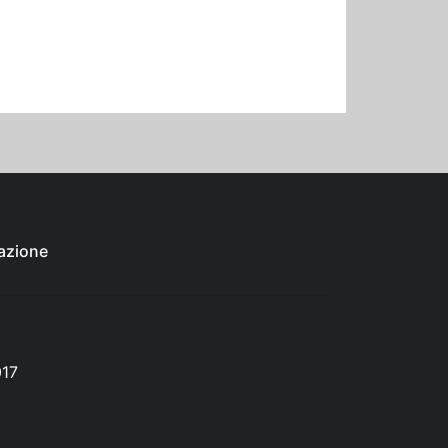
azione
017