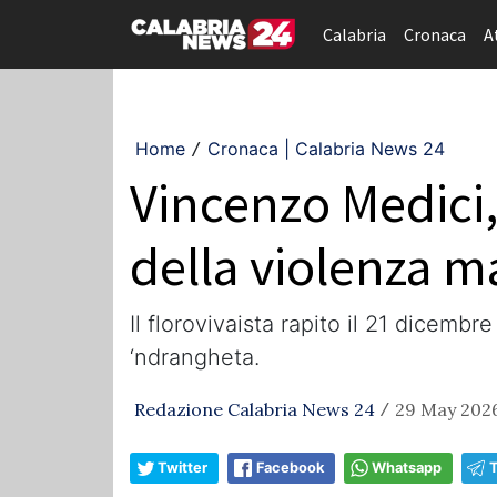
Calabria
Cronaca
A
Home
Cronaca | Calabria News 24
/
Vincenzo Medici
della violenza ma
Il florovivaista rapito il 21 dicembr
‘ndrangheta.
Redazione Calabria News 24
29 May 2026
/
Twitter
Facebook
Whatsapp