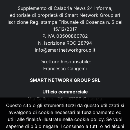
Supplemento di Calabria News 24 Informa,
editoriale di proprietà di Smart Network Group srl
Iscrizione Reg. stampa Tribunale di Cosenza n. 5 del
15/12/2017
P. IVA 03500860782
N. iscrizione ROC 28794
info@smartnetworkgroup.it
Direttore Responsabile:
Francesco Cangemi
SMART NETWORK GROUP SRL
Ufficio commerciale
Via Galluppi, 26 – 87100 Cosenza
Questo sito o gli strumenti terzi da questo utilizzati si
P. IVA 03500860782
avvalgono di cookie necessari al funzionamento ed
N. iscrizione ROC 28794
utili alle finalità illustrate nella cookie policy. Se vuoi
info@smartnetworkgroup.it
saperne di più o negare il consenso a tutti o ad alcuni