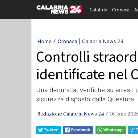
Calabria
Cronaca
A
Home
Cronaca | Calabria News 24
/
Controlli straord
identificate nel
Una denuncia, verifiche su arresti do
sicurezza disposto dalla Questura.
Redazione Calabria News 24
16 June 2026
/
Twitter
Facebook
Whatsapp