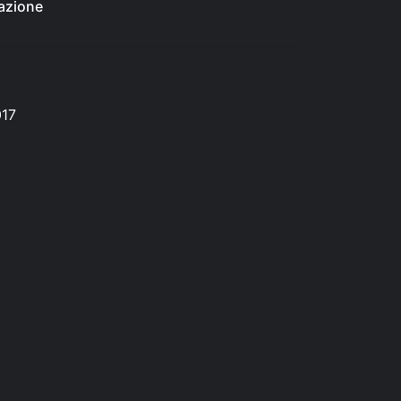
azione
017