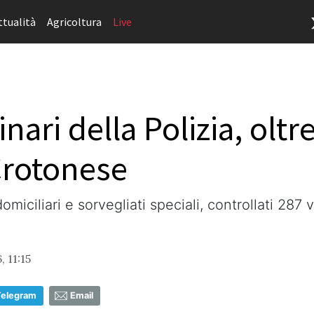
ttualità
Agricoltura
Live
inari della Polizia, olt
 Crotonese
miciliari e sorvegliati speciali, controllati 287 v
, 11:15
Telegram
Email