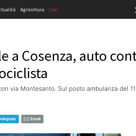
ttualità
Agricoltura
Live
le a Cosenza, auto cont
ociclista
con via Montesanto. Sul posto ambulanza del 118 e
Telegram
Email