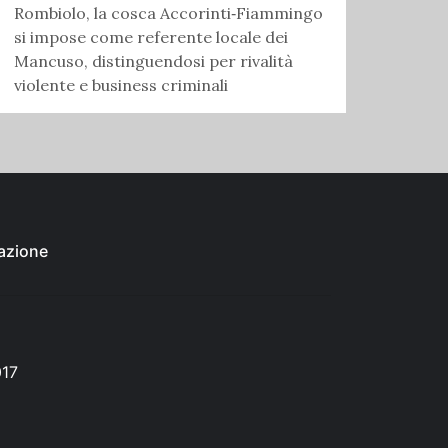
Rombiolo, la cosca Accorinti‑Fiammingo
si impose come referente locale dei
Mancuso, distinguendosi per rivalità
violente e business criminali
azione
017