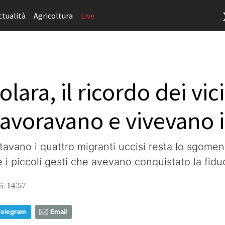
ttualità
Agricoltura
Live
ara, il ricordo dei vic
lavoravano e vivevano i
tavano i quattro migranti uccisi resta lo sgoment
e i piccoli gesti che avevano conquistato la fidu
, 14:57
Telegram
Email