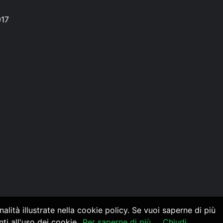
017
alità illustrate nella cookie policy. Se vuoi saperne di più
i all'uso dei cookie.
Per saperne di più
Chiudi