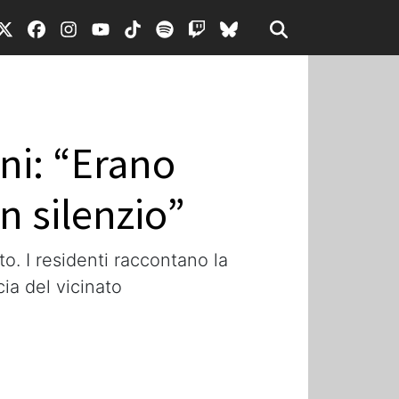
ini: “Erano
n silenzio”
o. I residenti raccontano la
cia del vicinato