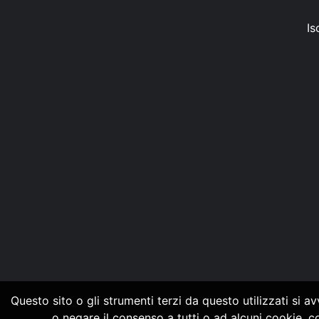
Is
Questo sito o gli strumenti terzi da questo utilizzati si a
o negare il consenso a tutti o ad alcuni cookie, 