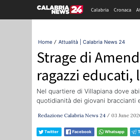
Calabria
Cronaca
A
Home
Attualità | Calabria News 24
/
Strage di Amendol
ragazzi educati, 
Nel quartiere di Villapiana dove abi
quotidianità dei giovani braccianti 
Redazione Calabria News 24
03 June 2026
/
Twitter
Facebook
Whatsapp