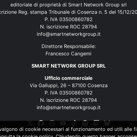
editoriale di proprietà di Smart Network Group srl
crizione Reg. stampa Tribunale di Cosenza n. 5 del 15/12/2
P. IVA 03500860782
N. iscrizione ROC 28794
info@smartnetworkgroup.it
Direttore Responsabile:
Francesco Cangemi
SMART NETWORK GROUP SRL
Ufficio commerciale
Via Galluppi, 26 – 87100 Cosenza
P. IVA 03500860782
N. iscrizione ROC 28794
info@smartnetworkgroup.it
vvalgono di cookie necessari al funzionamento ed utili alle fin
Powered by
SpheraHouse
consulta la cookie policy. Chiudendo questo banner acconsent