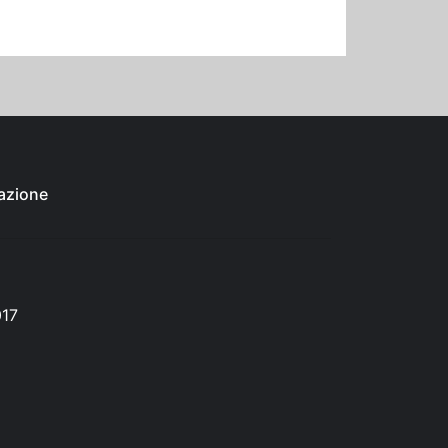
azione
017