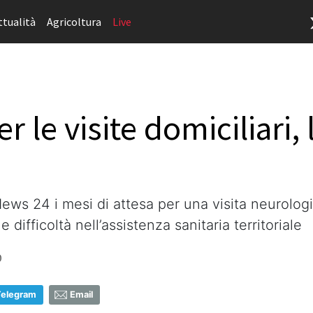
ttualità
Agricoltura
Live
r le visite domiciliari,
ws 24 i mesi di attesa per una visita neurologic
 difficoltà nell’assistenza sanitaria territoriale
0
Telegram
Email