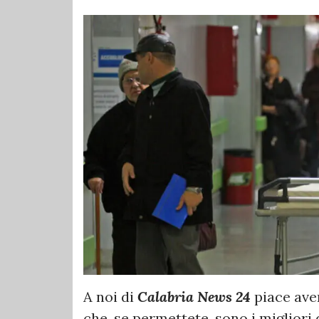
A noi di
Calabria News 24
piace aver
che, se permettete, sono i migliori