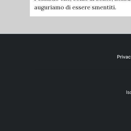
auguriamo di essere smentiti.
Privac
Is