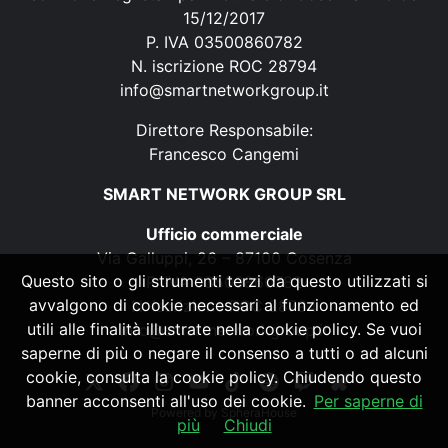
15/12/2017
P. IVA 03500860782
N. iscrizione ROC 28794
info@smartnetworkgroup.it
Direttore Responsabile:
Francesco Cangemi
SMART NETWORK GROUP SRL
Ufficio commerciale
Via Galluppi, 26 – 87100 Cosenza
Questo sito o gli strumenti terzi da questo utilizzati si
P. IVA 03500860782
avvalgono di cookie necessari al funzionamento ed
N. iscrizione ROC 28794
utili alle finalità illustrate nella cookie policy. Se vuoi
info@smartnetworkgroup.it
saperne di più o negare il consenso a tutti o ad alcuni
cookie, consulta la cookie policy. Chiudendo questo
banner acconsenti all'uso dei cookie.
Per saperne di
Powered by
SpheraHouse
più
Chiudi