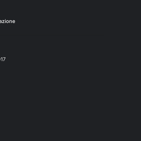
azione
017