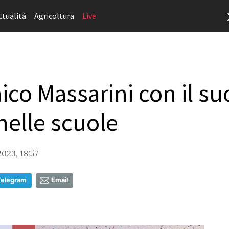
ttualità
Agricoltura
Live
co Massarini con il su
elle scuole
023, 18:57
Telegram
Email