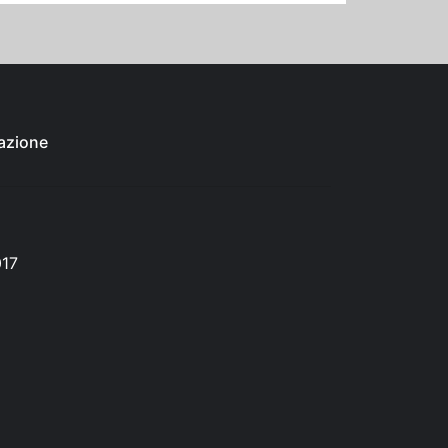
azione
017