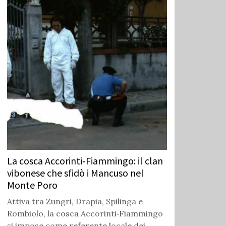
La cosca Accorinti‑Fiammingo: il clan
vibonese che sfidò i Mancuso nel
Monte Poro
Attiva tra Zungri, Drapia, Spilinga e
Rombiolo, la cosca Accorinti‑Fiammingo
si impose come referente locale dei