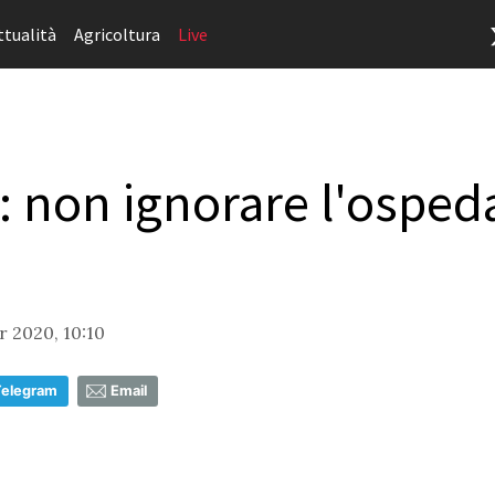
ttualità
Agricoltura
Live
: non ignorare l'osped
 2020, 10:10
Telegram
Email