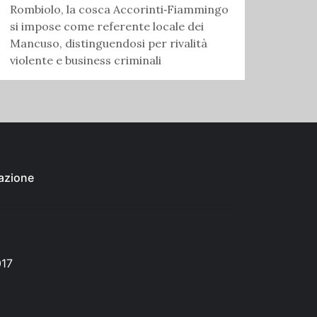
Rombiolo, la cosca Accorinti‑Fiammingo
si impose come referente locale dei
Mancuso, distinguendosi per rivalità
violente e business criminali
azione
017