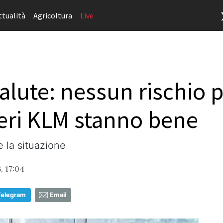
ttualità
Agricoltura
Live
Salute: nessun rischio
eri KLM stanno bene
 la situazione
, 17:04
Telegram
Email