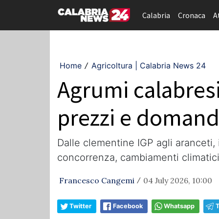
Calabria
Cronaca
A
Home
Agricoltura | Calabria News 24
/
Agrumi calabresi, 
prezzi e domanda
Dalle clementine IGP agli aranceti, 
concorrenza, cambiamenti climatici
Francesco Cangemi
04 July 2026, 10:00
/
Twitter
Facebook
Whatsapp