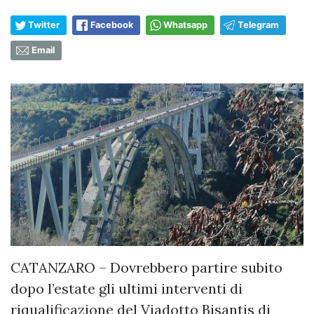
Twitter
Facebook
Whatsapp
Telegram
Email
CATANZARO – Dovrebbero partire subito
dopo l’estate gli ultimi interventi di
riqualificazione del Viadotto Bisantis di