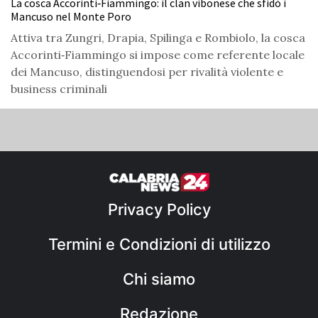
La cosca Accorinti‑Fiammingo: il clan vibonese che sfidò i
Mancuso nel Monte Poro
Attiva tra Zungri, Drapia, Spilinga e Rombiolo, la cosca
Accorinti‑Fiammingo si impose come referente locale
dei Mancuso, distinguendosi per rivalità violente e
business criminali
Privacy Policy
Termini e Condizioni di utilizzo
Chi siamo
Redazione