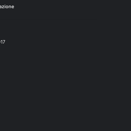
azione
017