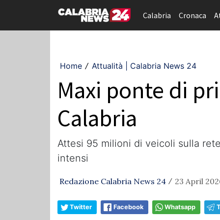
Calabria
Cronaca
A
Home
Attualità | Calabria News 24
/
Maxi ponte di pri
Calabria
Attesi 95 milioni di veicoli sulla re
intensi
Redazione Calabria News 24
23 April 202
/
Twitter
Facebook
Whatsapp