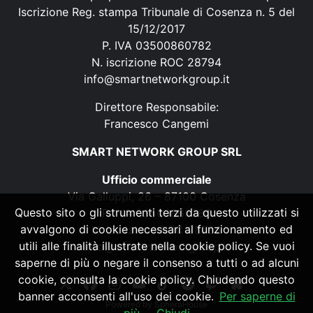
Iscrizione Reg. stampa Tribunale di Cosenza n. 5 del
15/12/2017
P. IVA 03500860782
N. iscrizione ROC 28794
info@smartnetworkgroup.it
Direttore Responsabile:
Francesco Cangemi
SMART NETWORK GROUP SRL
Ufficio commerciale
Via Galluppi, 26 – 87100 Cosenza
Questo sito o gli strumenti terzi da questo utilizzati si
P. IVA 03500860782
avvalgono di cookie necessari al funzionamento ed
N. iscrizione ROC 28794
utili alle finalità illustrate nella cookie policy. Se vuoi
info@smartnetworkgroup.it
saperne di più o negare il consenso a tutti o ad alcuni
cookie, consulta la cookie policy. Chiudendo questo
banner acconsenti all'uso dei cookie.
Per saperne di
Powered by
SpheraHouse