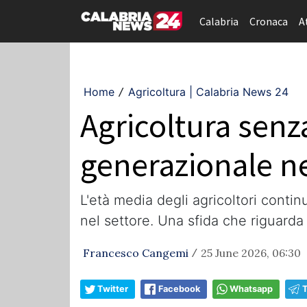
Calabria
Cronaca
A
Home
Agricoltura | Calabria News 24
/
Agricoltura senza
generazionale n
L'età media degli agricoltori conti
nel settore. Una sfida che riguarda 
Francesco Cangemi
25 June 2026, 06:30
/
Twitter
Facebook
Whatsapp