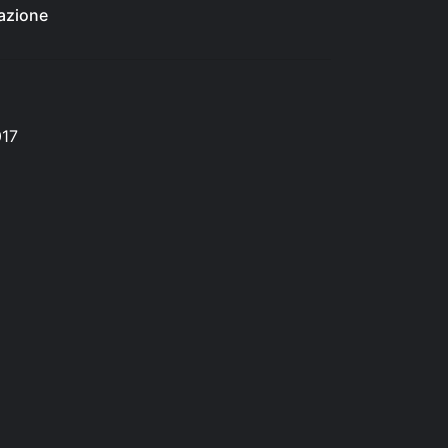
azione
017