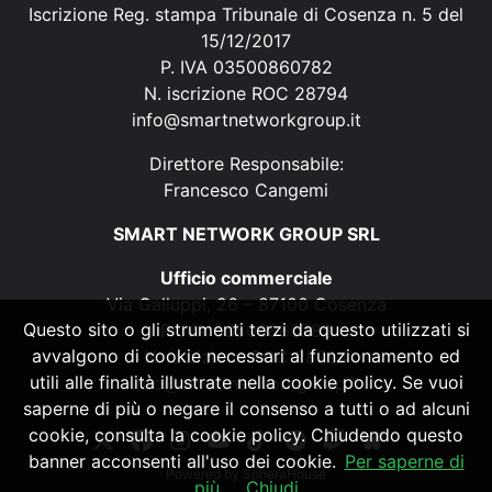
Iscrizione Reg. stampa Tribunale di Cosenza n. 5 del
15/12/2017
P. IVA 03500860782
N. iscrizione ROC 28794
info@smartnetworkgroup.it
Direttore Responsabile:
Francesco Cangemi
SMART NETWORK GROUP SRL
Ufficio commerciale
Via Galluppi, 26 – 87100 Cosenza
Questo sito o gli strumenti terzi da questo utilizzati si
P. IVA 03500860782
avvalgono di cookie necessari al funzionamento ed
N. iscrizione ROC 28794
utili alle finalità illustrate nella cookie policy. Se vuoi
info@smartnetworkgroup.it
saperne di più o negare il consenso a tutti o ad alcuni
cookie, consulta la cookie policy. Chiudendo questo
banner acconsenti all'uso dei cookie.
Per saperne di
Powered by
SpheraHouse
più
Chiudi