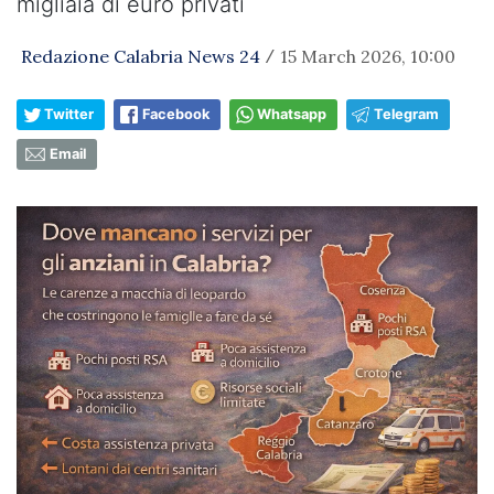
migliaia di euro privati
Redazione Calabria News 24
15 March 2026, 10:00
/
Twitter
Facebook
Whatsapp
Telegram
Email