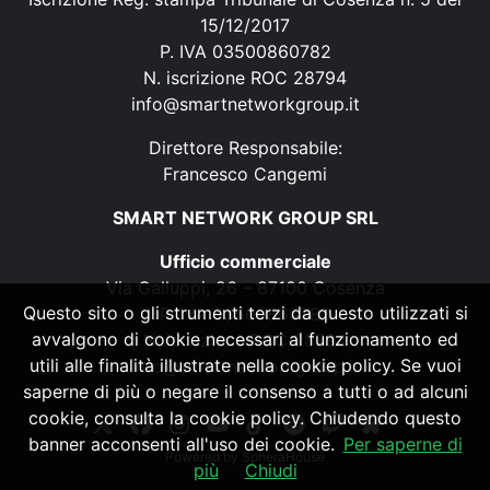
15/12/2017
P. IVA 03500860782
N. iscrizione ROC 28794
info@smartnetworkgroup.it
Direttore Responsabile:
Francesco Cangemi
SMART NETWORK GROUP SRL
Ufficio commerciale
Via Galluppi, 26 – 87100 Cosenza
Questo sito o gli strumenti terzi da questo utilizzati si
P. IVA 03500860782
avvalgono di cookie necessari al funzionamento ed
N. iscrizione ROC 28794
utili alle finalità illustrate nella cookie policy. Se vuoi
info@smartnetworkgroup.it
saperne di più o negare il consenso a tutti o ad alcuni
cookie, consulta la cookie policy. Chiudendo questo
banner acconsenti all'uso dei cookie.
Per saperne di
Powered by
SpheraHouse
più
Chiudi