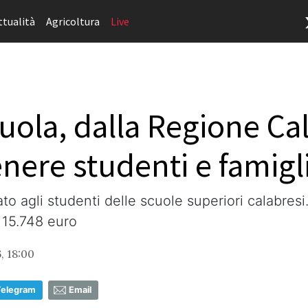
ttualità
Agricoltura
Live
ola, dalla Regione Cal
enere studenti e famigl
ato agli studenti delle scuole superiori calabres
a 15.748 euro
, 18:00
Telegram
Email