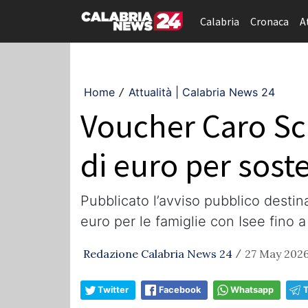
Calabria
Cronaca
A
Home
Attualità | Calabria News 24
/
Voucher Caro Scu
di euro per sost
Pubblicato l’avviso pubblico destin
euro per le famiglie con Isee fino 
Redazione Calabria News 24
27 May 2026
/
Twitter
Facebook
Whatsapp