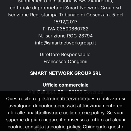
Supplemento di Calabria News 24 Informa,
editoriale di proprietà di Smart Network Group srl
Iscrizione Reg. stampa Tribunale di Cosenza n. 5 del
15/12/2017
P. IVA 03500860782
N. iscrizione ROC 28794
info@smartnetworkgroup.it
Direttore Responsabile:
Francesco Cangemi
SMART NETWORK GROUP SRL
Ufficio commerciale
Via Galluppi, 26 – 87100 Cosenza
Questo sito o gli strumenti terzi da questo utilizzati si
P. IVA 03500860782
avvalgono di cookie necessari al funzionamento ed
N. iscrizione ROC 28794
utili alle finalità illustrate nella cookie policy. Se vuoi
info@smartnetworkgroup.it
saperne di più o negare il consenso a tutti o ad alcuni
cookie, consulta la cookie policy. Chiudendo questo