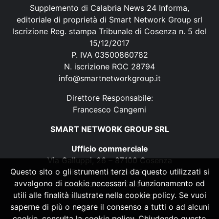
Supplemento di Calabria News 24 Informa,
editoriale di proprietà di Smart Network Group srl
Iscrizione Reg. stampa Tribunale di Cosenza n. 5 del
15/12/2017
P. IVA 03500860782
N. iscrizione ROC 28794
info@smartnetworkgroup.it
Direttore Responsabile:
Francesco Cangemi
SMART NETWORK GROUP SRL
Ufficio commerciale
Via Galluppi, 26 – 87100 Cosenza
Questo sito o gli strumenti terzi da questo utilizzati si
P. IVA 03500860782
avvalgono di cookie necessari al funzionamento ed
N. iscrizione ROC 28794
utili alle finalità illustrate nella cookie policy. Se vuoi
info@smartnetworkgroup.it
saperne di più o negare il consenso a tutti o ad alcuni
cookie, consulta la cookie policy. Chiudendo questo