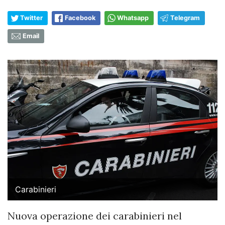
Twitter
Facebook
Whatsapp
Telegram
Email
Carabinieri
Nuova operazione dei carabinieri nel