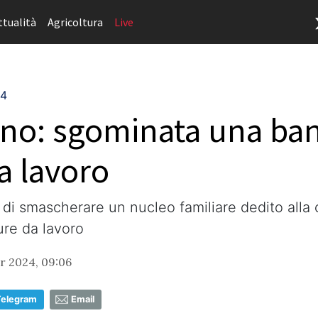
ttualità
Agricoltura
Live
24
ino: sgominata una ban
a lavoro
o di smascherare un nucleo familiare dedito alla 
ure da lavoro
r 2024, 09:06
Telegram
Email