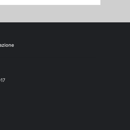
azione
017