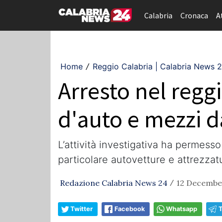
Calabria
Cronaca
A
Home
Reggio Calabria | Calabria News 
/
Arresto nel regg
d'auto e mezzi d
L’attività investigativa ha permess
particolare autovetture e attrezzat
Redazione Calabria News 24
12 Decembe
/
Twitter
Facebook
Whatsapp