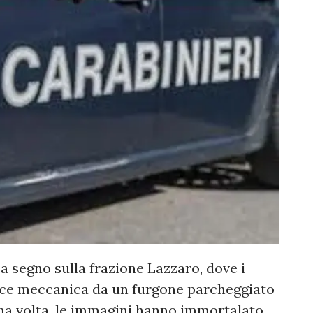
 a segno sulla frazione Lazzaro, dove i
rice meccanica da un furgone parcheggiato
a volta, le immagini hanno immortalato