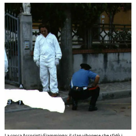
La cosca Accorinti‑Fiammingo: il clan vibonese che sfidò i