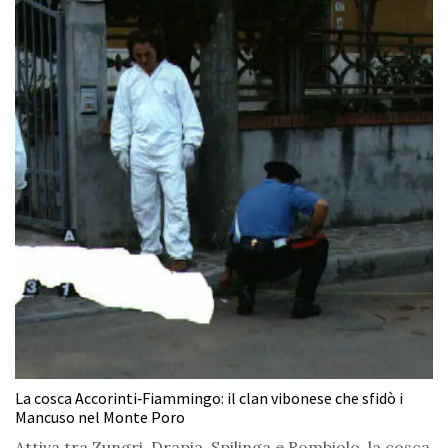
La cosca Accorinti‑Fiammingo: il clan vibonese che sfidò i
Mancuso nel Monte Poro
Attiva tra Zungri, Drapia, Spilinga e Rombiolo, la cosca