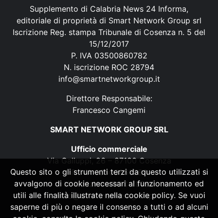
Supplemento di Calabria News 24 Informa,
editoriale di proprietà di Smart Network Group srl
Iscrizione Reg. stampa Tribunale di Cosenza n. 5 del
15/12/2017
P. IVA 03500860782
N. iscrizione ROC 28794
info@smartnetworkgroup.it
Direttore Responsabile:
Francesco Cangemi
SMART NETWORK GROUP SRL
Ufficio commerciale
Via Galluppi, 26 – 87100 Cosenza
Questo sito o gli strumenti terzi da questo utilizzati si
P. IVA 03500860782
avvalgono di cookie necessari al funzionamento ed
N. iscrizione ROC 28794
utili alle finalità illustrate nella cookie policy. Se vuoi
info@smartnetworkgroup.it
saperne di più o negare il consenso a tutti o ad alcuni