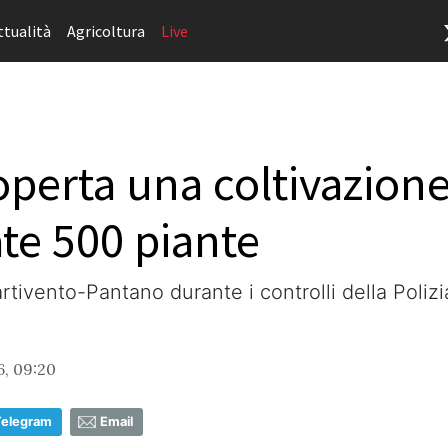
ttualità
Agricoltura
Live
perta una coltivazione
te 500 piante
rtivento-Pantano durante i controlli della Polizi
6, 09:20
Telegram
Email