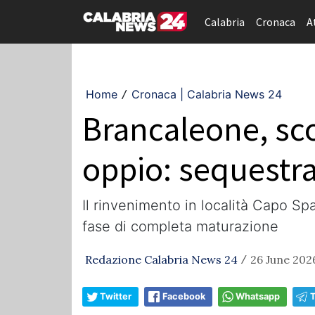
Calabria
Cronaca
A
Home
Cronaca | Calabria News 24
/
Brancaleone, sco
oppio: sequestra
Il rinvenimento in località Capo Spa
fase di completa maturazione
Redazione Calabria News 24
26 June 202
/
Twitter
Facebook
Whatsapp