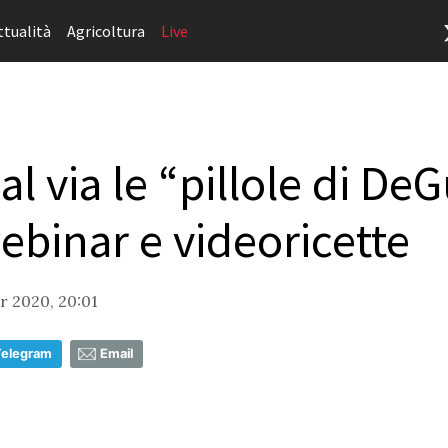
ttualità
Agricoltura
Live
al via le “pillole di D
binar e videoricette
 2020, 20:01
Telegram
Email