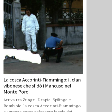
La cosca Accorinti‑Fiammingo: il clan
vibonese che sfidò i Mancuso nel
Monte Poro
Attiva tra Zungri, Drapia, Spilinga e
Rombiolo, la cosca Accorinti‑Fiammingo
si impose come referente locale dei