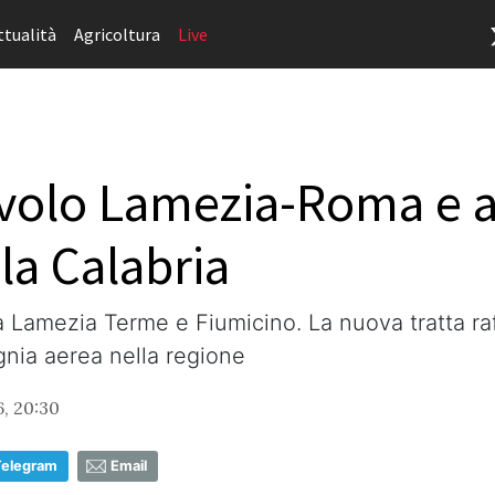
ttualità
Agricoltura
Live
l volo Lamezia-Roma e a
la Calabria
ra Lamezia Terme e Fiumicino. La nuova tratta ra
nia aerea nella regione
, 20:30
Telegram
Email