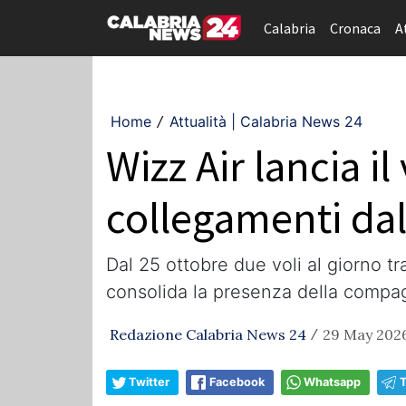
Calabria
Cronaca
A
Home
Attualità | Calabria News 24
/
Wizz Air lancia i
collegamenti dal
Dal 25 ottobre due voli al giorno t
consolida la presenza della compag
Redazione Calabria News 24
29 May 2026
/
Twitter
Facebook
Whatsapp