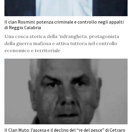
Il clan Rosmini: potenza criminale e controllo negli appalti
di Reggio Calabria
Una cosca storica della 'ndrangheta, protagonista
della guerra mafiosa e attiva tuttora nel controllo
economico e territoriale
Il Clan Muto: l’ascesa e il declino del “re del pesce” di Cetraro