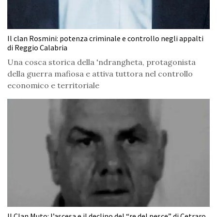
Il clan Rosmini: potenza criminale e controllo negli appalti
di Reggio Calabria
Una cosca storica della 'ndrangheta, protagonista
della guerra mafiosa e attiva tuttora nel controllo
economico e territoriale
Il Clan Muto: l’ascesa e il declino del “re del pesce” di Cetraro