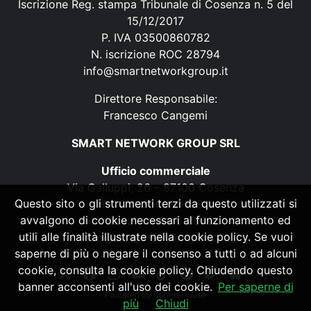
Iscrizione Reg. stampa Tribunale di Cosenza n. 5 del
15/12/2017
P. IVA 03500860782
N. iscrizione ROC 28794
info@smartnetworkgroup.it
Direttore Responsabile:
Francesco Cangemi
SMART NETWORK GROUP SRL
Ufficio commerciale
Via Galluppi, 26 – 87100 Cosenza
Questo sito o gli strumenti terzi da questo utilizzati si
P. IVA 03500860782
avvalgono di cookie necessari al funzionamento ed
N. iscrizione ROC 28794
utili alle finalità illustrate nella cookie policy. Se vuoi
info@smartnetworkgroup.it
saperne di più o negare il consenso a tutti o ad alcuni
cookie, consulta la cookie policy. Chiudendo questo
banner acconsenti all'uso dei cookie.
Per saperne di
Powered by
SpheraHouse
più
Chiudi