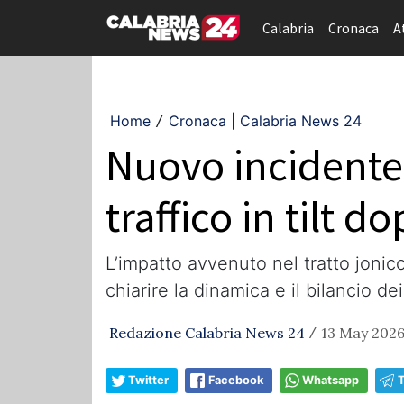
Calabria
Cronaca
A
Home
Cronaca | Calabria News 24
/
Nuovo incidente 
traffico in tilt d
L’impatto avvenuto nel tratto jonic
chiarire la dinamica e il bilancio dei 
Redazione Calabria News 24
13 May 2026
/
Twitter
Facebook
Whatsapp