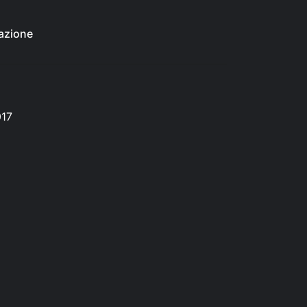
azione
017