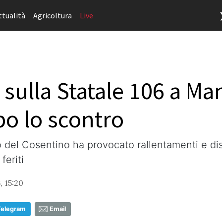
ttualità
Agricoltura
Live
sulla Statale 106 a Ma
opo lo scontro
o del Cosentino ha provocato rallentamenti e dis
feriti
, 15:20
Telegram
Email