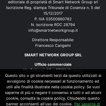
editoriale di proprietà di Smart Network Group srl
Iscrizione Reg. stampa Tribunale di Cosenza n. 5 del
15/12/2017
P. IVA 03500860782
N. iscrizione ROC 28794
info@smartnetworkgroup.it
Direttore Responsabile:
Francesco Cangemi
SMART NETWORK GROUP SRL
Ufficio commerciale
Via Galluppi, 26 – 87100 Cosenza
Questo sito o gli strumenti terzi da questo utilizzati si
P. IVA 03500860782
avvalgono di cookie necessari al funzionamento ed
N. iscrizione ROC 28794
utili alle finalità illustrate nella cookie policy. Se vuoi
info@smartnetworkgroup.it
saperne di più o negare il consenso a tutti o ad alcuni
cookie, consulta la cookie policy. Chiudendo questo
banner acconsenti all'uso dei cookie.
Per saperne di