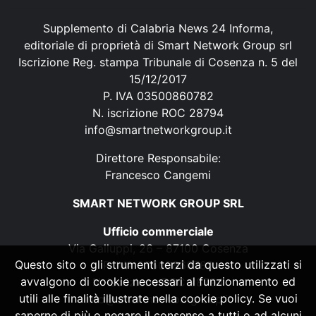
Supplemento di Calabria News 24 Informa,
editoriale di proprietà di Smart Network Group srl
Iscrizione Reg. stampa Tribunale di Cosenza n. 5 del
15/12/2017
P. IVA 03500860782
N. iscrizione ROC 28794
info@smartnetworkgroup.it
Direttore Responsabile:
Francesco Cangemi
SMART NETWORK GROUP SRL
Ufficio commerciale
Via Galluppi, 26 – 87100 Cosenza
Questo sito o gli strumenti terzi da questo utilizzati si
P. IVA 03500860782
avvalgono di cookie necessari al funzionamento ed
N. iscrizione ROC 28794
utili alle finalità illustrate nella cookie policy. Se vuoi
info@smartnetworkgroup.it
saperne di più o negare il consenso a tutti o ad alcuni