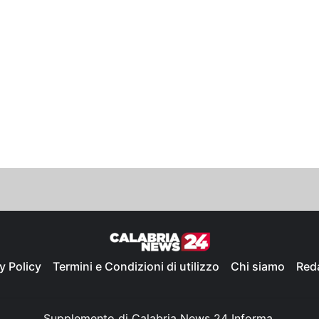
y Policy
Termini e Condizioni di utilizzo
Chi siamo
Red
Supplemento di Calabria News 24 Informa,