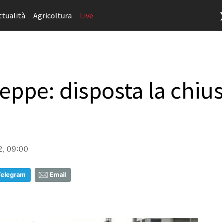
ttualità
Agricoltura
Live
seppe: disposta la chiu
2, 09:00
Telegram
Email