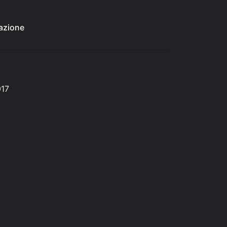
azione
017