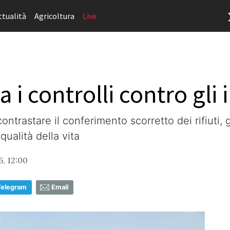
ttualità
Agricoltura
Live
 i controlli contro gli i
trastare il conferimento scorretto dei rifiuti,
alità della vita
6, 12:00
Telegram
Email