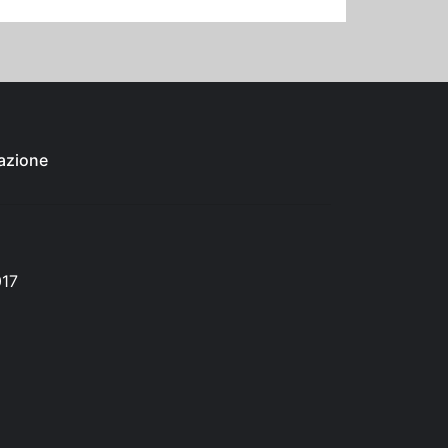
azione
017