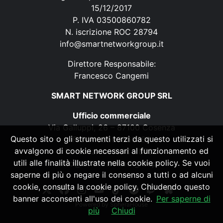
15/12/2017
P. IVA 03500860782
N. iscrizione ROC 28794
info@smartnetworkgroup.it
Direttore Responsabile:
Francesco Cangemi
SMART NETWORK GROUP SRL
Ufficio commerciale
Via Galluppi, 26 – 87100 Cosenza
Questo sito o gli strumenti terzi da questo utilizzati si
P. IVA 03500860782
avvalgono di cookie necessari al funzionamento ed
N. iscrizione ROC 28794
utili alle finalità illustrate nella cookie policy. Se vuoi
info@smartnetworkgroup.it
saperne di più o negare il consenso a tutti o ad alcuni
cookie, consulta la cookie policy. Chiudendo questo
banner acconsenti all'uso dei cookie.
Per saperne di
Powered by
SpheraHouse
più
Chiudi