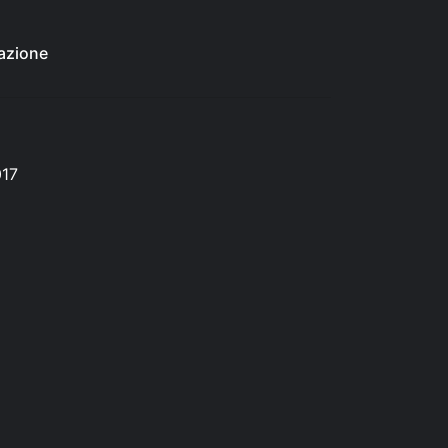
azione
017