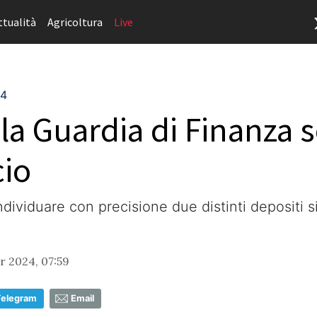
ttualità
Agricoltura
Live
24
 la Guardia di Finanza
cio
ndividuare con precisione due distinti depositi 
 2024, 07:59
Telegram
Email