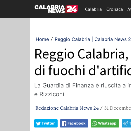
Calabria
Cronaca
A
Home
Reggio Calabria | Calabria News 
/
Reggio Calabria,
di fuochi d'artifi
La Guardia di Finanza è riuscita a i
e Rizziconi
Redazione Calabria News 24
31 December
/
Twitter
Facebook
Whatsapp