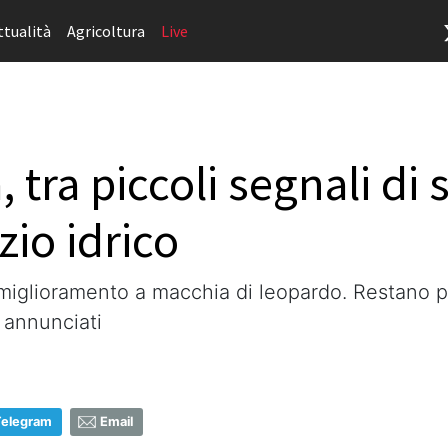
ttualità
Agricoltura
Live
tra piccoli segnali di 
zio idrico
 miglioramento a macchia di leopardo. Restano pe
p annunciati
Telegram
Email