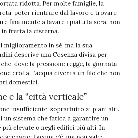
ortata ridotta. Per molte famiglie, la
eta: poter rientrare dal lavoro e trovare
e finalmente a lavare i piatti la sera, non
in fretta la cisterna.
 il miglioramento in sé, ma la sua
adini descrive una Cosenza divisa per
iche: dove la pressione regge, la giornata
one crolla, l’acqua diventa un filo che non
nti domestici.
e e la “città verticale”
ne insufficiente, soprattutto ai piani alti.
di un sistema che fatica a garantire un
più elevate o negli edifici più alti. In
o scenario: l’acqua c’è, ma non sale;