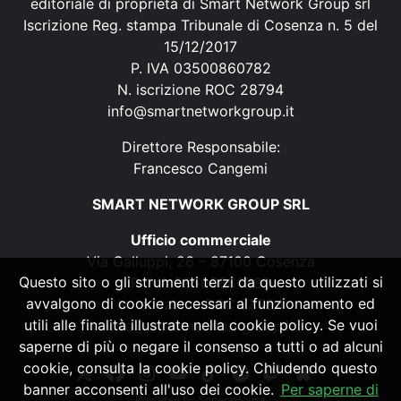
editoriale di proprietà di Smart Network Group srl
Iscrizione Reg. stampa Tribunale di Cosenza n. 5 del
15/12/2017
P. IVA 03500860782
N. iscrizione ROC 28794
info@smartnetworkgroup.it
Direttore Responsabile:
Francesco Cangemi
SMART NETWORK GROUP SRL
Ufficio commerciale
Via Galluppi, 26 – 87100 Cosenza
Questo sito o gli strumenti terzi da questo utilizzati si
P. IVA 03500860782
avvalgono di cookie necessari al funzionamento ed
N. iscrizione ROC 28794
utili alle finalità illustrate nella cookie policy. Se vuoi
info@smartnetworkgroup.it
saperne di più o negare il consenso a tutti o ad alcuni
cookie, consulta la cookie policy. Chiudendo questo
banner acconsenti all'uso dei cookie.
Per saperne di
Powered by
SpheraHouse