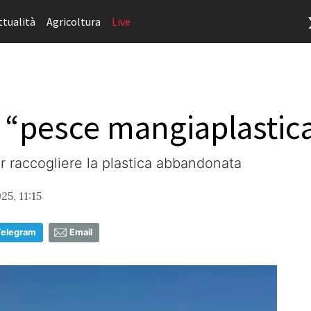
ttualità
Agricoltura
Live
il “pesce mangiaplastic
r raccogliere la plastica abbandonata
25, 11:15
Telegram
Email