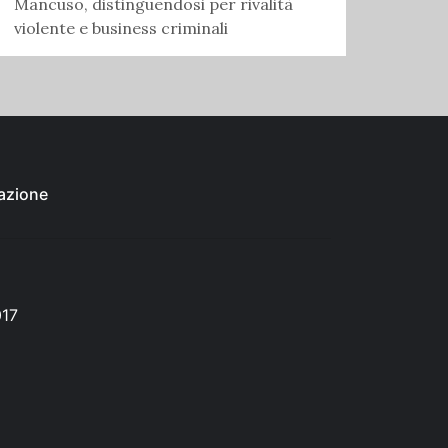
Mancuso, distinguendosi per rivalità
violente e business criminali
azione
017