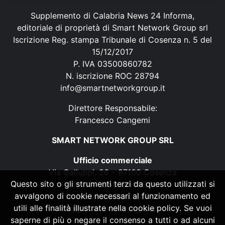
Supplemento di Calabria News 24 Informa,
editoriale di proprietà di Smart Network Group srl
Iscrizione Reg. stampa Tribunale di Cosenza n. 5 del
15/12/2017
P. IVA 03500860782
N. iscrizione ROC 28794
info@smartnetworkgroup.it
Direttore Responsabile:
Francesco Cangemi
SMART NETWORK GROUP SRL
Ufficio commerciale
Via Galluppi, 26 – 87100 Cosenza
Questo sito o gli strumenti terzi da questo utilizzati si
P. IVA 03500860782
avvalgono di cookie necessari al funzionamento ed
N. iscrizione ROC 28794
utili alle finalità illustrate nella cookie policy. Se vuoi
info@smartnetworkgroup.it
saperne di più o negare il consenso a tutti o ad alcuni