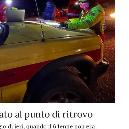
ato al punto di ritrovo
io di ieri, quando il 64enne non era