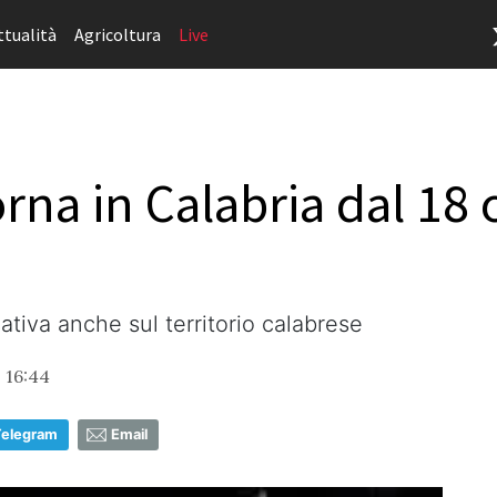
ttualità
Agricoltura
Live
orna in Calabria dal 18 
tiva anche sul territorio calabrese
, 16:44
Telegram
Email